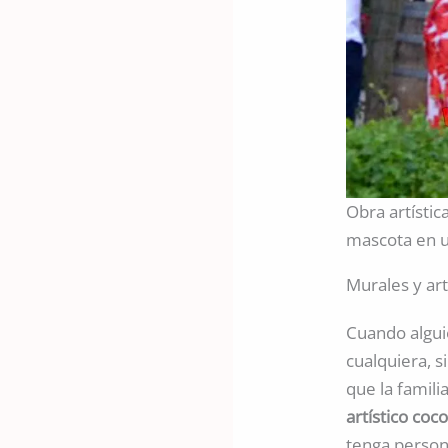
Obra artístic
mascota en u
Murales y ar
Cuando algu
cualquiera, s
que la famil
artístico coc
tenga persona