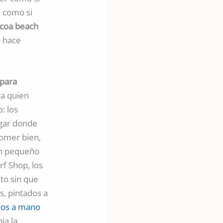
, como si
cocoa beach
 hace
 para
ra quien
: los
ugar donde
comer bien,
un pequeño
rf Shop, los
to sin que
s, pintados a
ados a mano
ia la