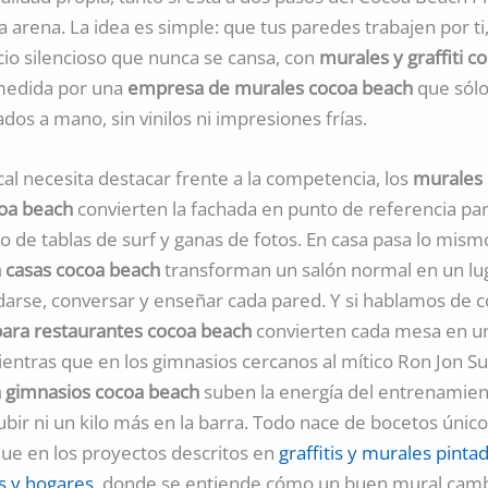
a arena. La idea es simple: que tus paredes trabajen por ti
cio silencioso que nunca se cansa, con
murales y graffiti 
medida por una
empresa de murales cocoa beach
que sólo
ados a mano, sin vinilos ni impresiones frías.
al necesita destacar frente a la competencia, los
murales
oa beach
convierten la fachada en punto de referencia pa
 de tablas de surf y ganas de fotos. En casa pasa lo mismo
 casas cocoa beach
transforman un salón normal en un l
arse, conversar y enseñar cada pared. Y si hablamos de 
ara restaurantes cocoa beach
convierten cada mesa en 
entras que en los gimnasios cercanos al mítico Ron Jon Su
 gimnasios cocoa beach
suben la energía del entrenamien
bir ni un kilo más en la barra. Todo nace de bocetos único
que en los proyectos descritos en
graffitis y murales pint
s y hogares
, donde se entiende cómo un buen mural camb