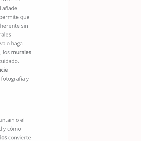
al añade
permite que
oherente sin
ales
eva o haga
, los
murales
cuidado,
ucie
fotografía y
untain o el
ad y cómo
cios
convierte