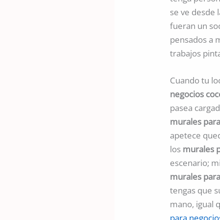
se ve desde l
fueran un so
pensados a 
trabajos pint
Cuando tu loc
negocios coc
pasea cargado
murales para
apetece qued
los
murales p
escenario; mi
murales para
tengas que su
mano, igual 
para negocio