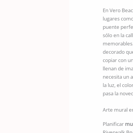
En Vero Beach
lugares como
puente perfec
sólo en la ca
memorables
decorado que
copiar con un
llenan de im
necesita un 
la luz, el co
pasa la noved
Arte mural en
Planificar
mur
Riverwalk Bo