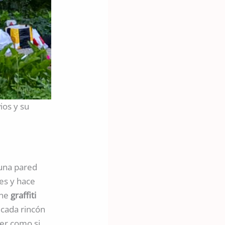
ios y su
 una pared
tes y hace
une
graffiti
cada rincón
ier como si