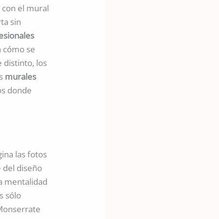
a con el mural
ta sin
esionales
en cómo se
distinto, los
os
murales
ios donde
ina las fotos
e del diseño
a mentalidad
s sólo
 Monserrate