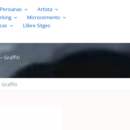
Persianas
Artista
rking
Microcemento
cas
Llibre Sitges
– Graffiti
 Graffiti