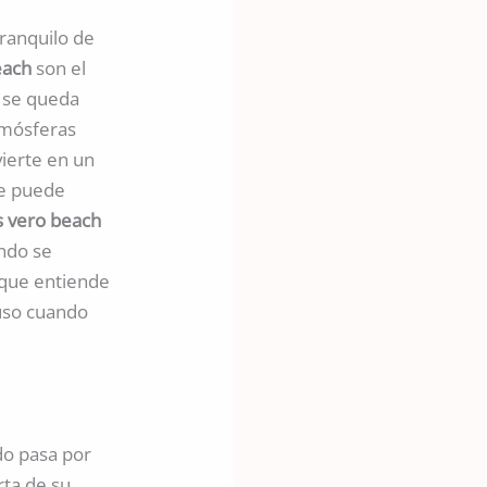
tranquilo de
each
son el
 se queda
atmósferas
vierte en un
se puede
s vero beach
ando se
que entiende
luso cuando
do pasa por
rta de su