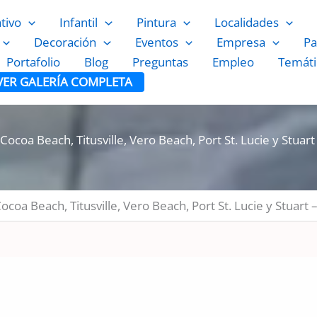
ativo
Infantil
Pintura
Localidades
Decoración
Eventos
Empresa
Pa
Portafolio
Blog
Preguntas
Empleo
Temáti
VER GALERÍA COMPLETA
ocoa Beach, Titusville, Vero Beach, Port St. Lucie y Stuart 
coa Beach, Titusville, Vero Beach, Port St. Lucie y Stuart –