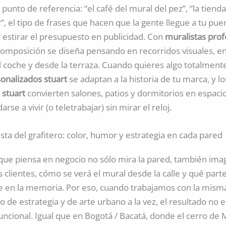
 punto de referencia: “el café del mural del pez”, “la tiend
”, el tipo de frases que hacen que la gente llegue a tu puer
 estirar el presupuesto en publicidad. Con
muralistas prof
 composición se diseña pensando en recorridos visuales, 
 coche y desde la terraza. Cuando quieres algo totalmente 
onalizados stuart
se adaptan a la historia de tu marca, y l
 stuart
convierten salones, patios y dormitorios en espac
se a vivir (o teletrabajar) sin mirar el reloj.
ista del grafitero: color, humor y estrategia en cada pared
que piensa en negocio no sólo mira la pared, también imag
 clientes, cómo se verá el mural desde la calle y qué part
e en la memoria. Por eso, cuando trabajamos con la mism
 de estrategia y de arte urbano a la vez, el resultado no e
funcional. Igual que en Bogotá / Bacatá, donde el cerro de