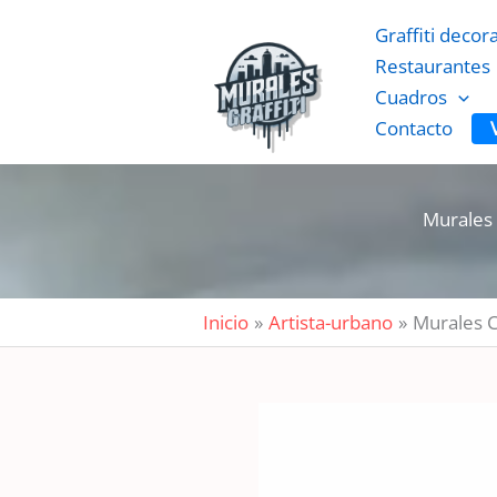
Ir
Graffiti decor
al
Restaurantes
contenido
Cuadros
Contacto
Murales C
Inicio
Artista-urbano
Murales Co