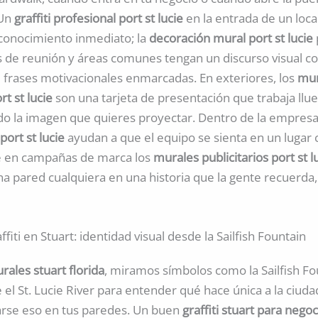
 Un
graffiti profesional port st lucie
en la entrada de un loc
econocimiento inmediato; la
decoración mural port st lucie
as de reunión y áreas comunes tengan un discurso visual c
 frases motivacionales enmarcadas. En exteriores, los
mur
rt st lucie
son una tarjeta de presentación que trabaja llu
ndo la imagen que quieres proyectar. Dentro de la empresa
port st lucie
ayudan a que el equipo se sienta en un lugar 
e en campañas de marca los
murales publicitarios port st l
a pared cualquiera en una historia que la gente recuerda, 
ffiti en Stuart: identidad visual desde la Sailfish Fountain
rales stuart florida
, miramos símbolos como la Sailfish Fo
el St. Lucie River para entender qué hace única a la ciud
arse eso en tus paredes. Un buen
graffiti stuart para nego