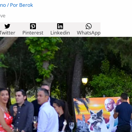
ano
/ Por
Berok
ove
Twitter
Pinterest
Linkedin
WhatsApp