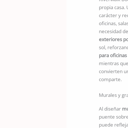
propia casa.
carácter y r
oficinas, sal
necesidad de
exteriores po
sol, reforza
para oficinas 
mientras qu
convierten un
comparte.
Murales y gra
Al diseñar
mu
puente sobre 
puede reflej