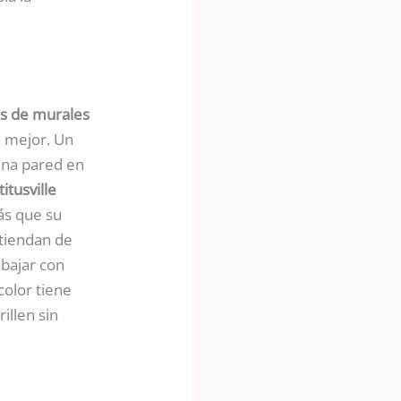
es de murales
a mejor. Un
una pared en
itusville
ás que su
ntiendan de
abajar con
olor tiene
illen sin