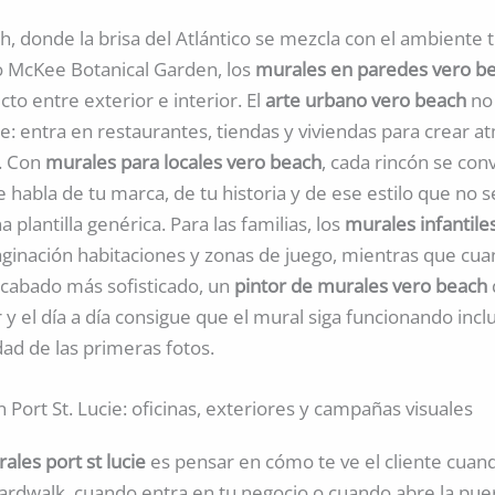
, donde la brisa del Atlántico se mezcla con el ambiente 
 McKee Botanical Garden, los
murales en paredes vero b
to entre exterior e interior. El
arte urbano vero beach
no
lle: entra en restaurantes, tiendas y viviendas para crear 
. Con
murales para locales vero beach
, cada rincón se con
 habla de tu marca, de tu historia y de ese estilo que no 
a plantilla genérica. Para las familias, los
murales infantile
aginación habitaciones y zonas de juego, mientras que cu
acabado más sofisticado, un
pintor de murales vero beach
lor y el día a día consigue que el mural siga funcionando inc
ad de las primeras fotos.
 Port St. Lucie: oficinas, exteriores y campañas visuales
ales port st lucie
es pensar en cómo te ve el cliente cuan
ardwalk, cuando entra en tu negocio o cuando abre la pue