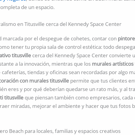
completa de un espacio.
ralismo en Titusville cerca del Kennedy Space Center
d marcada por el despegue de cohetes, contar con
pintor
omo tener tu propia sala de control estética: todo despeg
ativo titusville
cerca del Kennedy Space Center convierte 
stante a la innovación, mientras que los
murales artísticos t
 cafeterías, tiendas y oficinas sean recordadas por algo m
oración con murales titusville
permite que tus clientes e
ién eres y por qué deberían quedarse un rato más, y al tr
ti titusville
que piensan también como empresarios, cada c
raer miradas, mejorar el ambiente y hacer que tus fotos br
ro Beach para locales, familias y espacios creativos