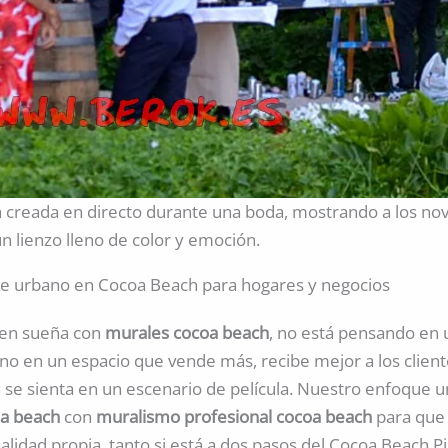
a creada en directo durante una boda, mostrando a los nov
n lienzo lleno de color y emoción.
te urbano en Cocoa Beach para hogares y negocios
ien sueña con
murales cocoa beach
, no está pensando en
ino en un espacio que vende más, recibe mejor a los clien
ia se sienta en un escenario de película. Nuestro enfoque 
oa beach
con
muralismo profesional cocoa beach
para que 
lidad propia, tanto si está a dos pasos del Cocoa Beach P