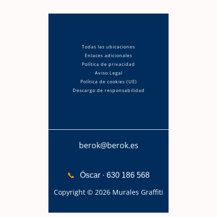
Todas las ubicaciones
Enlaces adicionales
Política de privacidad
Aviso Legal
Política de cookies (UE)
Descargo de responsabilidad
berok@berok.es
📞
Óscar · 630 186 568
Copyright © 2026 Murales Graffiti