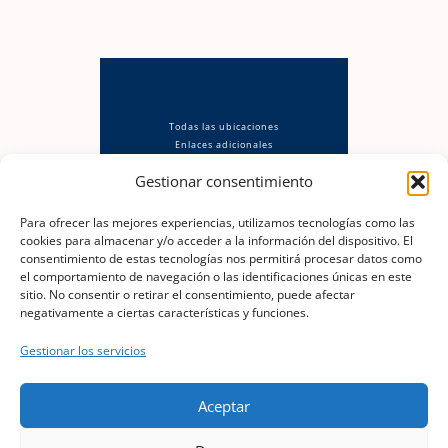
Todas las ubicaciones
Enlaces adicionales
Política de privacidad
Gestionar consentimiento
Aviso Legal
Política de cookies (UE)
Descargo de responsabilidad
Para ofrecer las mejores experiencias, utilizamos tecnologías como las
cookies para almacenar y/o acceder a la información del dispositivo. El
consentimiento de estas tecnologías nos permitirá procesar datos como
el comportamiento de navegación o las identificaciones únicas en este
sitio. No consentir o retirar el consentimiento, puede afectar
negativamente a ciertas características y funciones.
berok@berok.es
Gestionar los servicios
📞
Óscar · 630 186 568
Aceptar
Copyright © 2026 Murales Graffiti