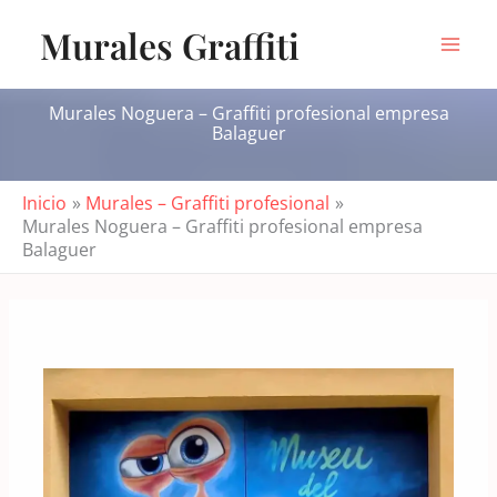
Ir
Murales Graffiti
al
contenido
Murales Noguera – Graffiti profesional empresa
Balaguer
Inicio
Murales – Graffiti profesional
Murales Noguera – Graffiti profesional empresa
Balaguer