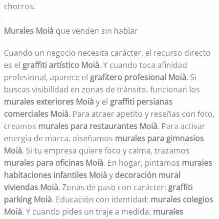
chorros.
Murales Moià
que venden sin hablar
Cuando un negocio necesita carácter, el recurso directo
es el
graffiti artístico Moià
. Y cuando toca afinidad
profesional, aparece el
grafitero profesional Moià
. Si
buscas visibilidad en zonas de tránsito, funcionan los
murales exteriores Moià
y el
graffiti persianas
comerciales Moià
. Para atraer apetito y reseñas con foto,
creamos
murales para restaurantes Moià
. Para activar
energía de marca, diseñamos
murales para gimnasios
Moià
. Si tu empresa quiere foco y calma, trazamos
murales para oficinas Moià
. En hogar, pintamos
murales
habitaciones infantiles Moià
y
decoración mural
viviendas Moià
. Zonas de paso con carácter:
graffiti
parking Moià
. Educación con identidad:
murales colegios
Moià
. Y cuando pides un traje a medida:
murales