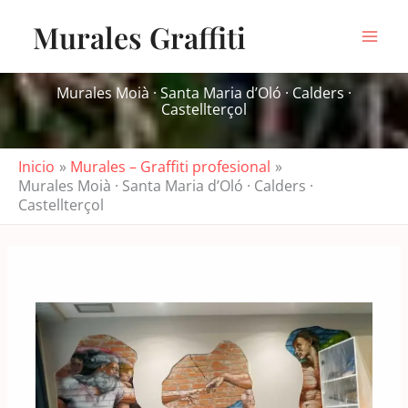
Ir
Murales Graffiti
al
contenido
Murales Moià · Santa Maria d’Oló · Calders ·
Castellterçol
Inicio
Murales – Graffiti profesional
Murales Moià · Santa Maria d’Oló · Calders ·
Castellterçol