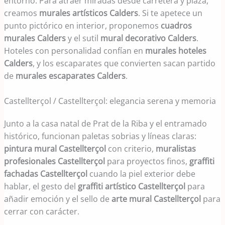
entorno. Para atraer miradas desde carretera y plaza,
creamos
murales artísticos Calders
. Si te apetece un
punto pictórico en interior, proponemos
cuadros
murales Calders
y el sutil
mural decorativo Calders
.
Hoteles con personalidad confían en
murales hoteles
Calders
, y los escaparates que convierten sacan partido
de
murales escaparates Calders
.
Castellterçol / Castellterçol: elegancia serena y memoria
Junto a la casa natal de Prat de la Riba y el entramado
histórico, funcionan paletas sobrias y líneas claras:
pintura mural Castellterçol
con criterio,
muralistas
profesionales Castellterçol
para proyectos finos,
graffiti
fachadas Castellterçol
cuando la piel exterior debe
hablar, el gesto del
graffiti artístico Castellterçol
para
añadir emoción y el sello de
arte mural Castellterçol
para
cerrar con carácter.