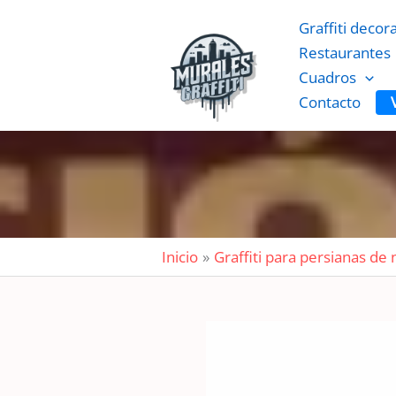
Ir
Graffiti decor
al
Restaurantes
contenido
Cuadros
Contacto
Inicio
Graffiti para persianas de