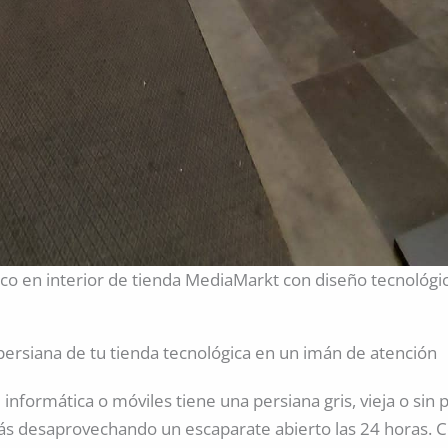
stico en interior de tienda MediaMarkt con diseño tecnológi
a
persiana de tu tienda tecnológica en un imán de atención
 informática o móviles tiene una persiana gris, vieja o sin
ás desaprovechando un escaparate abierto las 24 horas. 