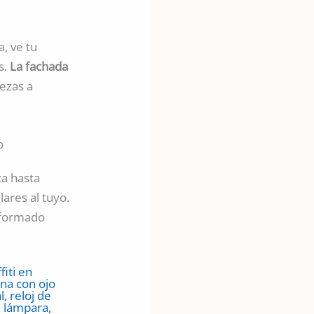
, ve tu
s.
La fachada
iezas a
o
ca hasta
ares al tuyo.
sformado