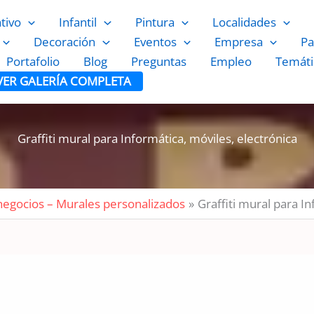
ativo
Infantil
Pintura
Localidades
Decoración
Eventos
Empresa
Pa
Portafolio
Blog
Preguntas
Empleo
Temáti
VER GALERÍA COMPLETA
Graffiti mural para Informática, móviles, electrónica
 negocios – Murales personalizados
Graffiti mural para In