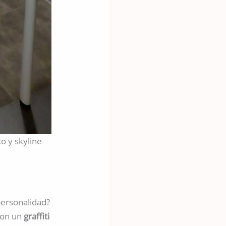
co y skyline
 personalidad?
Con un
graffiti