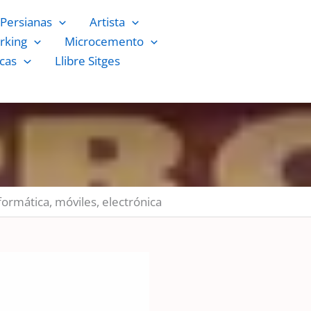
Persianas
Artista
rking
Microcemento
cas
Llibre Sitges
formática, móviles, electrónica