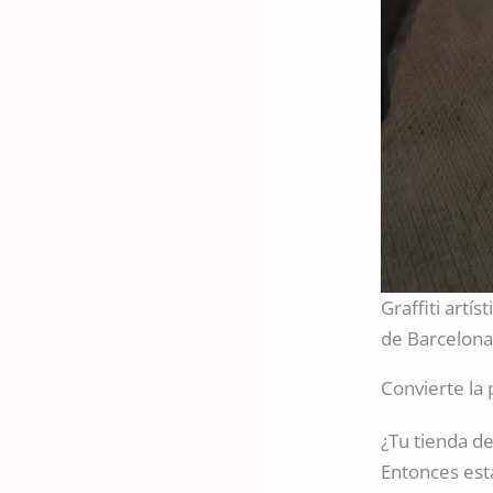
Graffiti artí
de Barcelon
Convierte la 
¿Tu tienda de
Entonces est