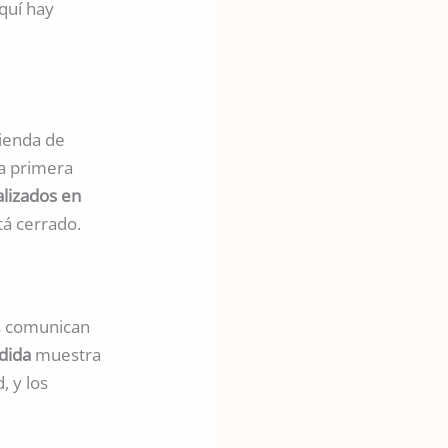
quí hay
tienda de
la primera
lizados en
tá cerrado.
s comunican
dida
muestra
, y los