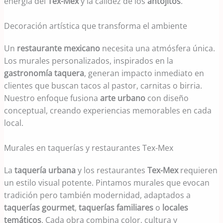
energía del
Tex-Mex
y la calidez de los
antojitos
.
Decoración artística que transforma el ambiente
Un
restaurante mexicano
necesita una atmósfera única.
Los murales personalizados, inspirados en la
gastronomía taquera
, generan impacto inmediato en
clientes que buscan tacos al pastor, carnitas o birria.
Nuestro enfoque fusiona
arte urbano
con diseño
conceptual, creando experiencias memorables en cada
local.
Murales en taquerías y restaurantes Tex-Mex
La
taquería urbana
y los restaurantes
Tex-Mex
requieren
un estilo visual potente. Pintamos murales que evocan
tradición pero también modernidad, adaptados a
taquerías gourmet
,
taquerías familiares
o
locales
temáticos
. Cada obra combina color, cultura y