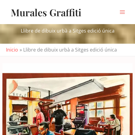
Ir
Murales Graffiti
al
contenido
Llibre de dibuix urbà a Sitges edició única
Inicio
Llibre de dibuix urbà a Sitges edició única