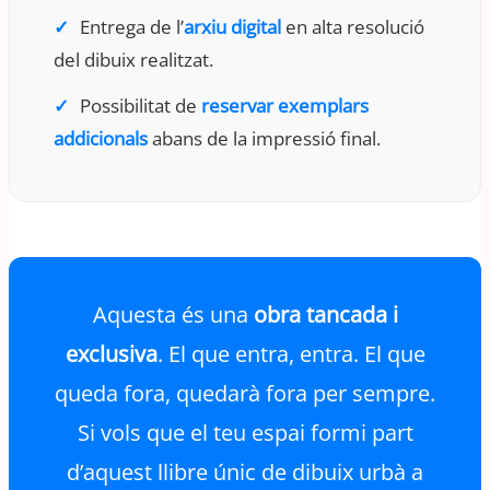
Entrega de l’
arxiu digital
en alta resolució
del dibuix realitzat.
Possibilitat de
reservar exemplars
addicionals
abans de la impressió final.
Aquesta és una
obra tancada i
exclusiva
. El que entra, entra. El que
queda fora, quedarà fora per sempre.
Si vols que el teu espai formi part
d’aquest llibre únic de dibuix urbà a