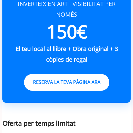
INVERTEIX EN ART I VISIBILITAT PER
NOMÉS
150€
El teu local al llibre + Obra original + 3
còpies de regal
RESERVA LA TEVA PÀGINA ARA
Oferta per temps limitat