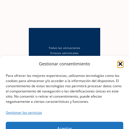
Todas las ubicaciones
Enlaces adicionales
Política de privacidad
Gestionar consentimiento
Aviso Legal
Política de cookies (UE)
Descargo de responsabilidad
Para ofrecer las mejores experiencias, utilizamos tecnologías como las
cookies para almacenar y/o acceder a la información del dispositivo. El
consentimiento de estas tecnologías nos permitirá procesar datos como
el comportamiento de navegación o las identificaciones únicas en este
sitio. No consentir o retirar el consentimiento, puede afectar
negativamente a ciertas características y funciones.
berok@berok.es
Gestionar los servicios
📞
Óscar · 630 186 568
Aceptar