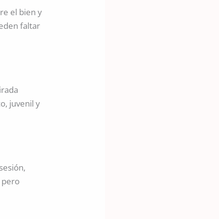
re el bien y
eden faltar
irada
, juvenil y
sesión,
r pero