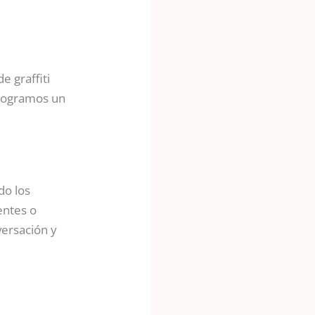
e graffiti
 logramos un
do los
entes o
ersación y