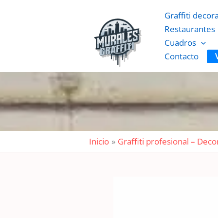
Ir
Graffiti decor
al
Restaurantes
contenido
Cuadros
Contacto
Inicio
Graffiti profesional – Dec