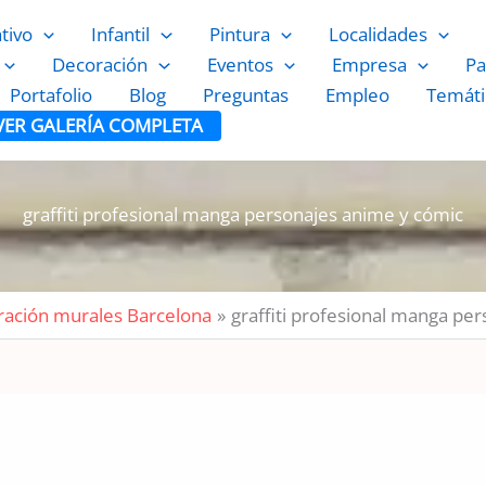
ativo
Infantil
Pintura
Localidades
Decoración
Eventos
Empresa
Pa
Portafolio
Blog
Preguntas
Empleo
Temáti
VER GALERÍA COMPLETA
graffiti profesional manga personajes anime y cómic
oración murales Barcelona
graffiti profesional manga pe