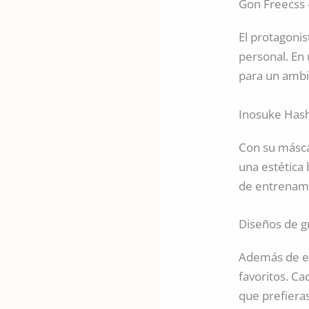
Gon Freecss 
El protagonis
personal. En
para un ambie
Inosuke Hash
Con su máscar
una estética 
de entrenami
Diseños de g
Además de es
favoritos. Ca
que prefieras