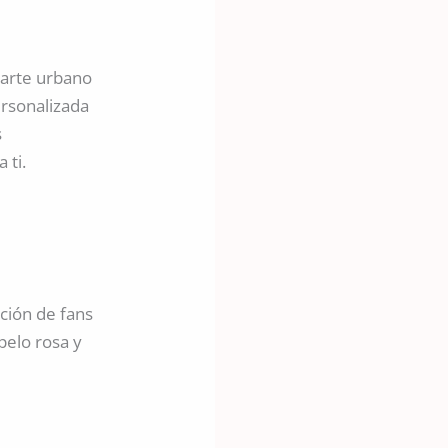
 arte urbano
ersonalizada
s
 ti.
ción de fans
pelo rosa y