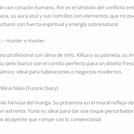
tán con corazón humano, Rin es el símbolo del conflicto ent
tana, su aura azul y sus colmillos son elementos que no pu
rbano con fuerza espiritual y energía sobrenatural.
ck – Hunter x Hunter
ino profesional con alma de niño. Killua y su patineta, su m
su pelo blanco son el combo perfecto para un diseño fresco
inámico. Ideal para habitaciones o negocios modernos.
Mirai Nikki (Future Diary)
ás famosa del manga. Su presencia en el mural refleja ob
ión extrema. Yuno es ideal para dar ese toque perturbado
e atrayente que rompe con lo convencional.