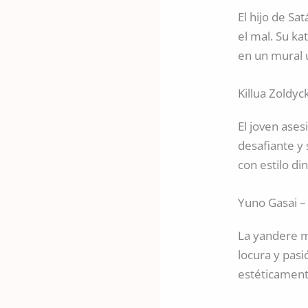
El hijo de Sa
el mal. Su ka
en un mural u
Killua Zoldy
El joven ases
desafiante y 
con estilo d
Yuno Gasai – 
La yandere m
locura y pas
estéticament