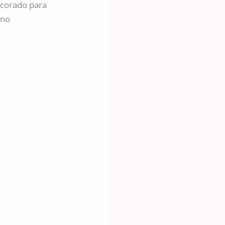
ecorado para
ano