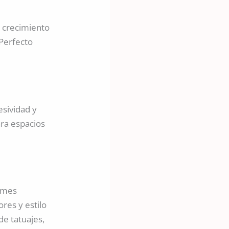
l crecimiento
 Perfecto
esividad y
ara espacios
nimes
res y estilo
de tatuajes,