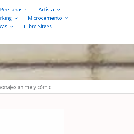
Persianas
Artista
rking
Microcemento
cas
Llibre Sitges
rsonajes anime y cómic