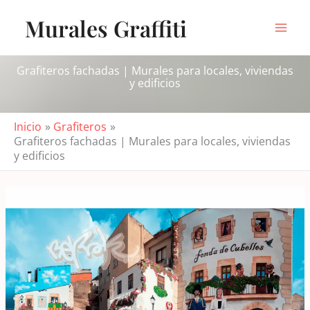
Ir
Murales Graffiti
al
contenido
Grafiteros fachadas | Murales para locales, viviendas
y edificios
Inicio
Grafiteros
Grafiteros fachadas | Murales para locales, viviendas
y edificios