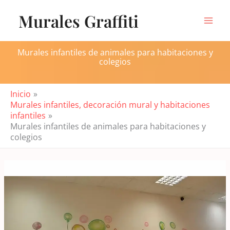
Ir
Murales Graffiti
al
contenido
Murales infantiles de animales para habitaciones y
colegios
Inicio
Murales infantiles, decoración mural y habitaciones
infantiles
Murales infantiles de animales para habitaciones y
colegios