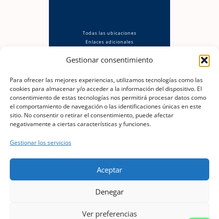
Todas las ubicaciones
Enlaces adicionales
Política de privacidad
Gestionar consentimiento
Aviso Legal
Política de cookies (UE)
Descargo de responsabilidad
Para ofrecer las mejores experiencias, utilizamos tecnologías como las
cookies para almacenar y/o acceder a la información del dispositivo. El
consentimiento de estas tecnologías nos permitirá procesar datos como
el comportamiento de navegación o las identificaciones únicas en este
sitio. No consentir o retirar el consentimiento, puede afectar
negativamente a ciertas características y funciones.
berok@berok.es
Gestionar los servicios
📞
Óscar · 630 186 568
Aceptar
Copyright © 2026 Murales Graffiti
Denegar
Ver preferencias