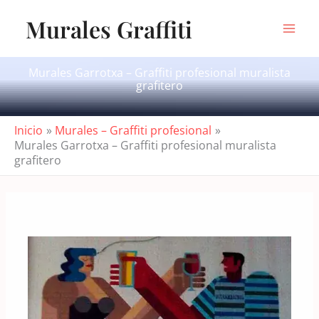
Ir
Murales Graffiti
al
contenido
Murales Garrotxa – Graffiti profesional muralista
grafitero
Inicio
Murales – Graffiti profesional
Murales Garrotxa – Graffiti profesional muralista
grafitero