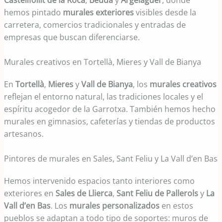
Castellfollit de la Roca
,
Beuda
y
Argelaguer
, donde
hemos pintado
murales exteriores
visibles desde la
carretera, comercios tradicionales y entradas de
empresas que buscan diferenciarse.
Murales creativos en Tortellà, Mieres y Vall de Bianya
En
Tortellà
,
Mieres
y
Vall de Bianya
, los
murales creativos
reflejan el entorno natural, las tradiciones locales y el
espíritu acogedor de la Garrotxa. También hemos hecho
murales en gimnasios, cafeterías y tiendas de productos
artesanos.
Pintores de murales en Sales, Sant Feliu y La Vall d’en Bas
Hemos intervenido espacios tanto interiores como
exteriores en
Sales de Llierca
,
Sant Feliu de Pallerols
y
La
Vall d’en Bas
. Los
murales personalizados
en estos
pueblos se adaptan a todo tipo de soportes: muros de