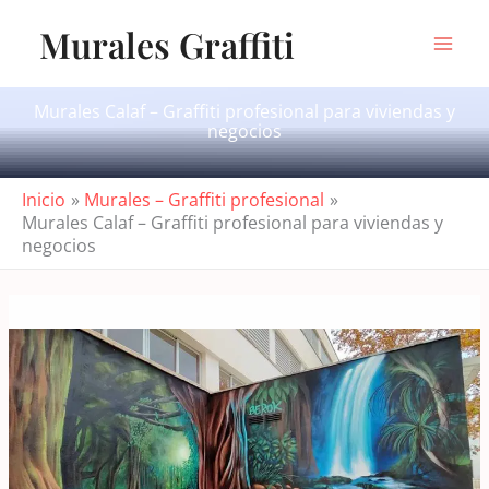
Ir
Murales Graffiti
al
contenido
Murales Calaf – Graffiti profesional para viviendas y
negocios
Inicio
Murales – Graffiti profesional
Murales Calaf – Graffiti profesional para viviendas y
negocios