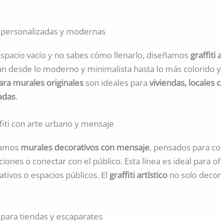
as personalizadas y modernas
 espacio vacío y no sabes cómo llenarlo, diseñamos
graffiti
an desde lo moderno y minimalista hasta lo más colorido y
ara murales originales
son ideales para
viviendas, locales
vadas
.
fiti con arte urbano y mensaje
eamos
murales decorativos con mensaje
, pensados para c
iones o conectar con el público. Esta línea es ideal para of
tivos o espacios públicos. El
graffiti artístico
no solo decor
s para tiendas y escaparates