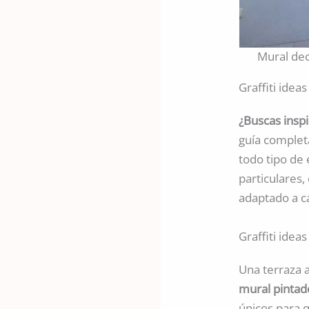
Mural dec
Graffiti ide
¿Buscas insp
guía comple
todo tipo de 
particulares,
adaptado a c
Graffiti idea
Una terraza 
mural pinta
únicos para q