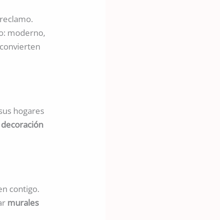
 reclamo.
io: moderno,
convierten
 sus hogares
e decoración
n contigo.
ear
murales