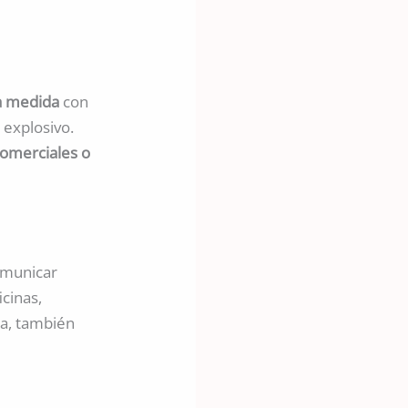
 a medida
con
 explosivo.
 comerciales o
omunicar
icinas,
a, también