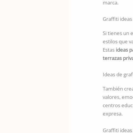
marca.
Graffiti ide
Si tienes un
estilos que v
Estas
ideas p
terrazas pri
Ideas de graf
También cr
valores, emoc
centros educa
expresa.
Graffiti idea