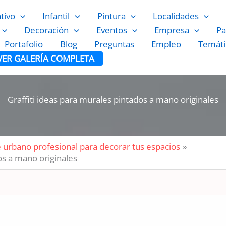
ativo
Infantil
Pintura
Localidades
Decoración
Eventos
Empresa
Pa
Portafolio
Blog
Preguntas
Empleo
Temáti
VER GALERÍA COMPLETA
Graffiti ideas para murales pintados a mano originales
te urbano profesional para decorar tus espacios
os a mano originales