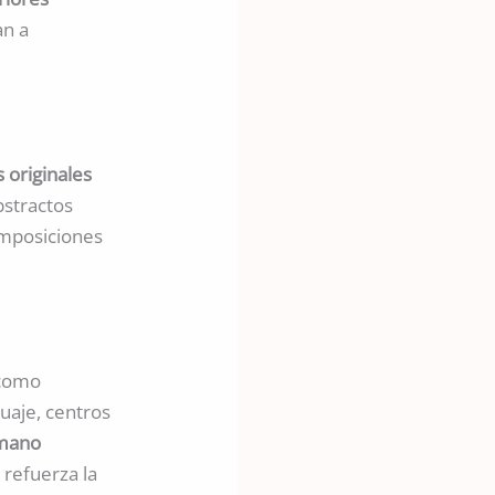
an a
 originales
bstractos
omposiciones
como
uaje, centros
 mano
 refuerza la