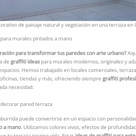
orativo de paisaje natural y vegetación en una terraza en 
as para murales pintados a mano
iración para transformar tus paredes con arte urbano?
Aqu
ta de
graffiti ideas
para murales modernos, originales y ad
espacios. Hemos trabajado en locales comerciales, terraza
 oficinas, tiendas y más, ofreciendo siempre
graffiti profes
ada necesidad.
s decorar pared terraza
aburrida puede convertirse en un espacio con personalidad
do a mano
. Utilizamos colores vivos, efectos de profundida
ue tu terraza respire vida. Estas
ideas de graffiti para ext