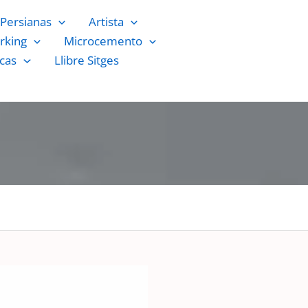
Persianas
Artista
rking
Microcemento
cas
Llibre Sitges