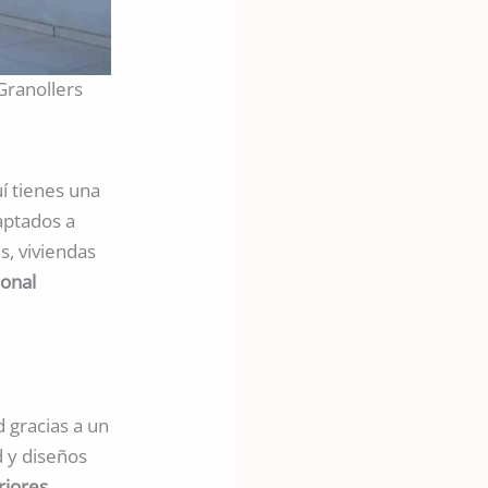
Granollers
í tienes una
aptados a
s, viviendas
ional
 gracias a un
d y diseños
eriores