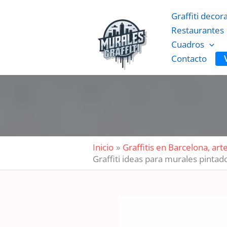
Ir
Graffiti decor
al
Restaurantes
contenido
Cuadros
Contacto
Inicio
Graffitis en Barcelona, ar
Graffiti ideas para murales pintad