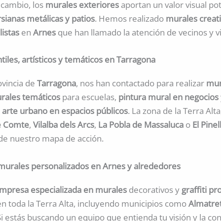
n cambio, los
murales exteriores
aportan un valor visual po
sianas metálicas y patios
. Hemos realizado
murales creat
listas
en
Arnes
que han llamado la atención de vecinos y vi
tiles, artísticos y temáticos en Tarragona
ovincia de
Tarragona
, nos han contactado para realizar
mur
rales temáticos
para escuelas,
pintura mural en negocios
 arte urbano en espacios públicos
. La zona de la Terra Alt
e Comte
,
Vilalba dels Arcs
,
La Pobla de Massaluca
o
El Pinel
de nuestro mapa de acción.
urales personalizados en Arnes y alrededores
mpresa especializada en murales
decorativos y
graffiti pr
n toda la Terra Alta, incluyendo municipios como
Almatre
 Si estás buscando un equipo que entienda tu visión y la co