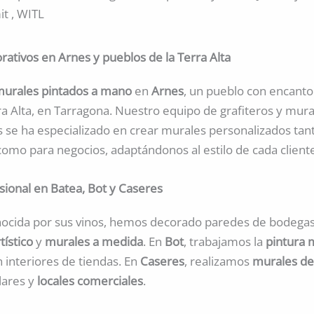
mit , WITL
rativos en Arnes y pueblos de la Terra Alta
urales pintados a mano
en
Arnes
, un pueblo con encanto
a Alta, en Tarragona. Nuestro equipo de grafiteros y mura
s se ha especializado en crear murales personalizados tan
como para negocios, adaptándonos al estilo de cada client
esional en Batea, Bot y Caseres
nocida por sus vinos, hemos decorado paredes de bodega
rtístico
y
murales a medida
. En
Bot
, trabajamos la
pintura 
 interiores de tiendas. En
Caseres
, realizamos
murales de
lares y
locales comerciales
.