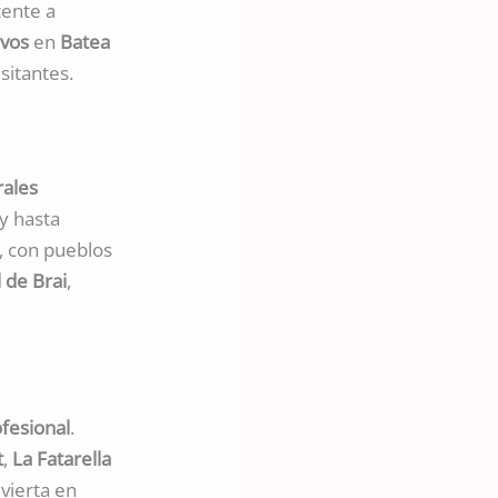
tente a
ivos
en
Batea
sitantes.
ales
y hasta
a, con pueblos
l de Brai
,
ofesional
.
t
,
La Fatarella
nvierta en