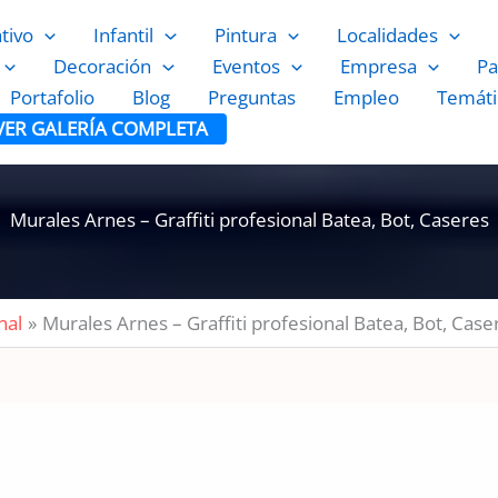
ativo
Infantil
Pintura
Localidades
Decoración
Eventos
Empresa
Pa
Portafolio
Blog
Preguntas
Empleo
Temáti
VER GALERÍA COMPLETA
Murales Arnes – Graffiti profesional Batea, Bot, Caseres
nal
Murales Arnes – Graffiti profesional Batea, Bot, Case