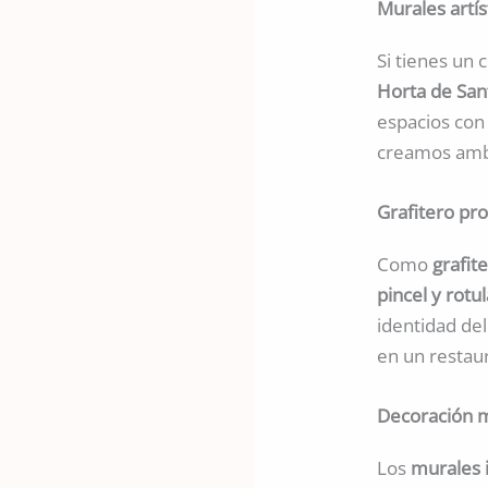
Murales artís
Si tienes un
Horta de San
espacios co
creamos ambi
Grafitero pro
Como
grafit
pincel y rotu
identidad del
en un restau
Decoración m
Los
murales 