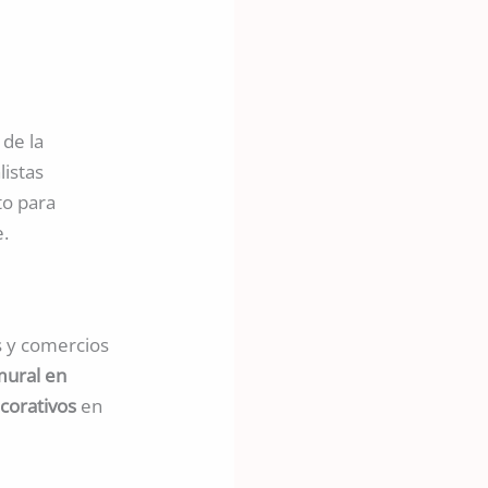
 de la
listas
to para
e.
s y comercios
mural en
corativos
en