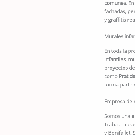
comunes
. E
fachadas, per
y
graffitis rea
Murales infan
En toda la pr
infantiles
,
mu
proyectos de
como
Prat d
forma parte 
Empresa de m
Somos una
e
Trabajamos e
y
Benifallet
.