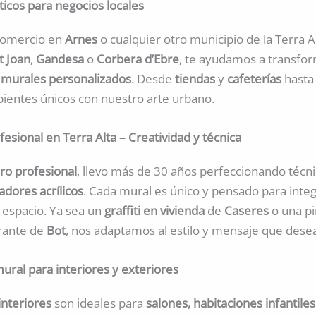
ticos para negocios locales
 comercio en
Arnes
o cualquier otro municipio de la Terra 
t Joan
,
Gandesa
o
Corbera d’Ebre
, te ayudamos a transfor
n
murales personalizados
. Desde
tiendas
y
cafeterías
hast
entes únicos con nuestro arte urbano.
fesional en Terra Alta – Creatividad y técnica
ero profesional
, llevo más de 30 años perfeccionando técn
ladores acrílicos
. Cada mural es único y pensado para integ
 espacio. Ya sea un
graffiti en vivienda
de
Caseres
o una pi
rante de
Bot
, nos adaptamos al estilo y mensaje que desea
ural para interiores y exteriores
interiores
son ideales para
salones, habitaciones infantiles