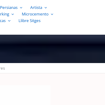
Persianas
Artista
rking
Microcemento
cas
Llibre Sitges
res