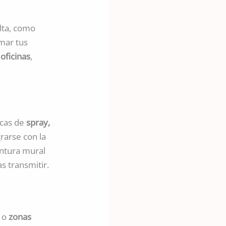
Alta, como
mar tus
a
oficinas
,
icas de
spray,
rarse con la
ntura mural
s transmitir.
o
zonas