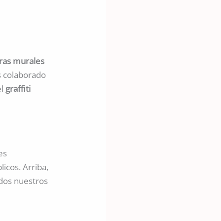
ras murales
 colaborado
el
graffiti
es
icos. Arriba,
odos nuestros