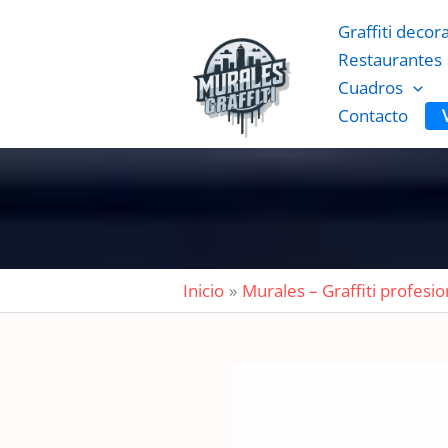
Ir
Graffiti decor
al
Restaurantes
contenido
Cuadros
Contacto
Inicio
Murales – Graffiti profesio