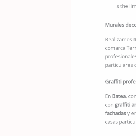
is the li
Murales deco
Realizamos
m
comarca Terr
profesionale
particulares 
Graffiti prof
En
Batea
, co
con
graffiti a
fachadas
y en
casas particu