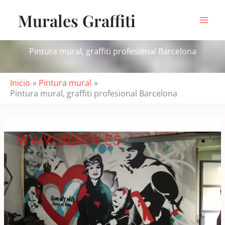
Ir
Murales Graffiti
al
contenido
Pintura mural, graffiti profesional Barcelona
Inicio
Pintura mural
Pintura mural, graffiti profesional Barcelona