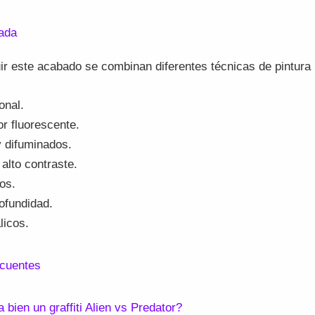
zada
r este acabado se combinan diferentes técnicas de pintura 
onal.
r fluorescente.
 difuminados.
alto contraste.
jos.
ofundidad.
licos.
ecuentes
bien un graffiti Alien vs Predator?