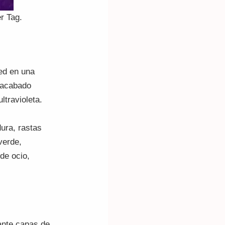
r Tag.
ed en una
n acabado
ltravioleta.
ura, rastas
verde,
de ocio,
ante capas de