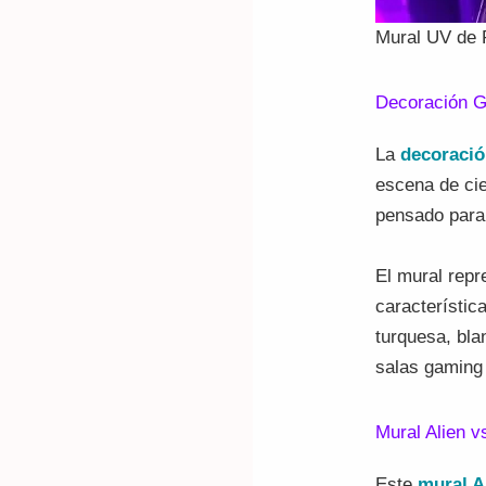
Mural UV de P
Decoración Gr
La
decoración
escena de cie
pensado para 
El mural repr
característic
turquesa, bla
salas gaming 
Mural Alien v
Este
mural A