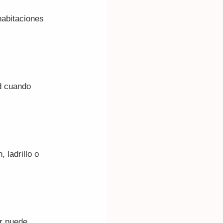
habitaciones
ad cuando
 ladrillo o
or puede