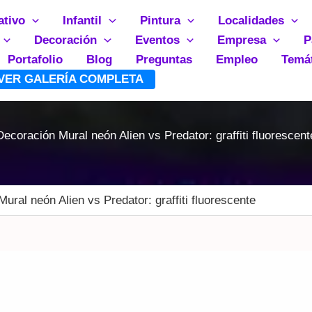
ativo
Infantil
Pintura
Localidades
Decoración
Eventos
Empresa
P
Portafolio
Blog
Preguntas
Empleo
Temá
VER GALERÍA COMPLETA
Decoración Mural neón Alien vs Predator: graffiti fluorescent
ural neón Alien vs Predator: graffiti fluorescente