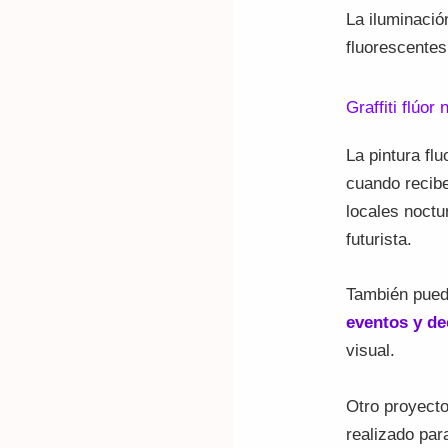
La iluminació
fluorescentes
Graffiti flúo
La pintura fl
cuando recibe
locales noctu
futurista.
También pued
eventos y de
visual.
Otro proyect
realizado par