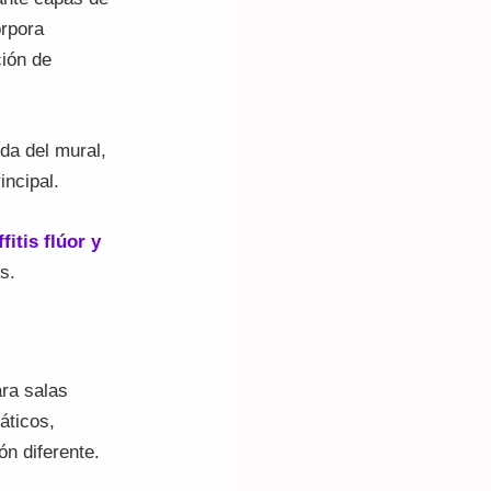
orpora
ción de
rda del mural,
incipal.
ffitis flúor y
s.
ara salas
áticos,
n diferente.