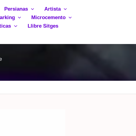
Persianas
Artista
arking
Microcemento
ticas
Llibre Sitges
e