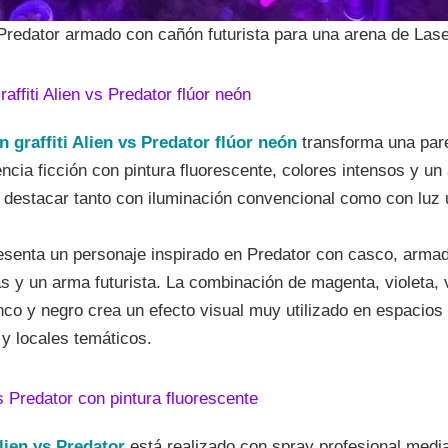
redator armado con cañón futurista para una arena de Lase
affiti Alien vs Predator flúor neón
 graffiti Alien vs Predator flúor neón
transforma una par
ncia ficción con pintura fluorescente, colores intensos y u
destacar tanto con iluminación convencional como con luz u
esenta un personaje inspirado en Predator con casco, armad
as y un arma futurista. La combinación de magenta, violeta, 
nco y negro crea un efecto visual muy utilizado en espacios 
y locales temáticos.
s Predator con pintura fluorescente
lien vs Predator
está realizado con spray profesional medi