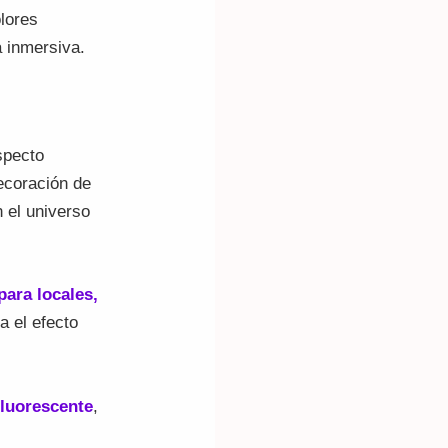
olores
a inmersiva.
specto
ecoración de
 el universo
para locales,
a el efecto
 fluorescente
,