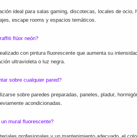
ción ideal para salas gaming, discotecas, locales de ocio, 
rajes, escape rooms y espacios temáticos.
affiti flúor neón?
ealizado con pintura fluorescente que aumenta su intensid
ción ultravioleta o luz negra.
tar sobre cualquier pared?
lizarse sobre paredes preparadas, paneles, pladur, hormigón,
previamente acondicionadas.
 un mural fluorescente?
teriales profesionales y un mantenimiento adecuado, el col