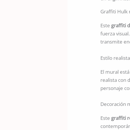
Graffiti Hulk
Este
graffiti
fuerza visual
transmite ene
Estilo realis
El mural est
realista con 
personaje co
Decoración m
Este
graffiti 
contemporáne