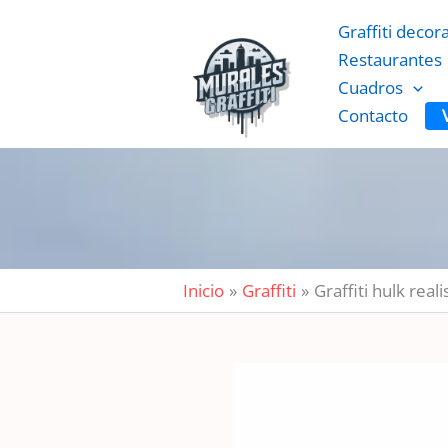
Ir
Graffiti decor
al
Restaurantes
contenido
Cuadros
Contacto
Inicio
Graffiti
Graffiti hulk rea