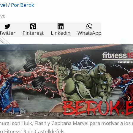
vel
/ Por
Berok
ove
Twitter
Pinterest
Linkedin
WhatsApp
ural con Hulk, Flash y Capitana Marvel para motivar a los 
o Fitness19 de Castelldefels