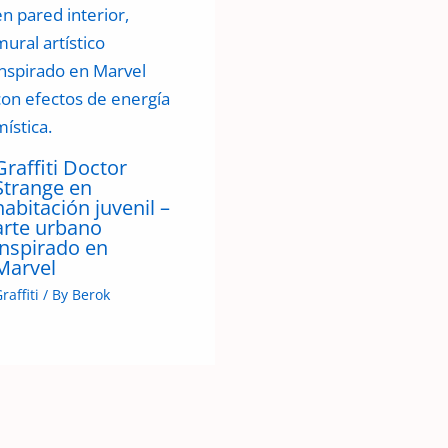
Graffiti Doctor
Strange en
habitación juvenil –
arte urbano
inspirado en
Marvel
raffiti
/ By
Berok