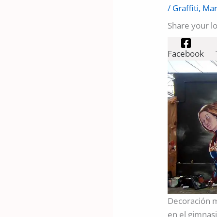
/
Graffiti
,
Mar
Share your l
Facebook
Decoración m
en el gimnasi