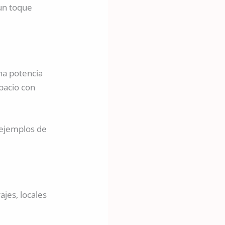
un toque
na potencia
spacio con
 ejemplos de
ajes, locales