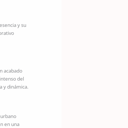
esencia y su
orativo
un acabado
 intenso del
a y dinámica.
e urbano
en en una