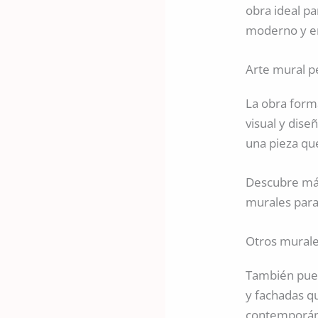
obra ideal p
moderno y e
Arte mural p
La obra form
visual y dise
una pieza qu
Descubre más
murales para
Otros murales
También pued
y fachadas qu
contemporá