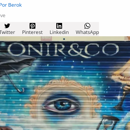
 Por
Berok
ove
Twitter
Pinterest
Linkedin
WhatsApp