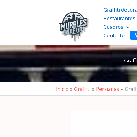
Ir
Graffiti decor
al
Restaurantes
contenido
Cuadros
Contacto
Graff
Inicio
Graffiti
Persianas
Graff