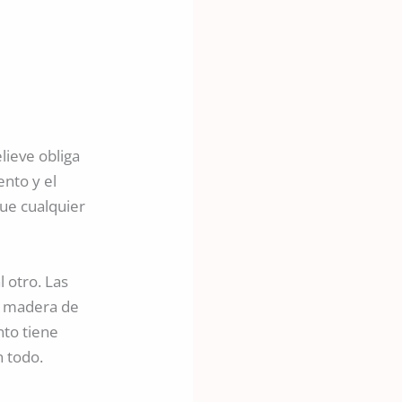
lieve obliga
ento y el
que cualquier
 otro. Las
la madera de
nto tiene
 todo.