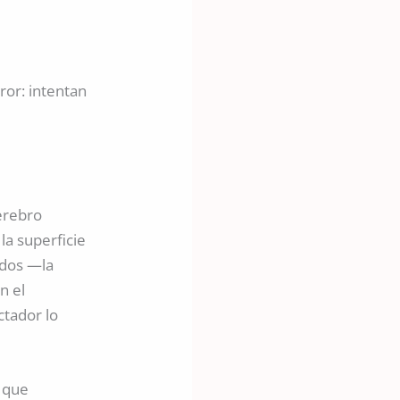
or: intentan
cerebro
la superficie
idos —la
n el
ctador lo
 que