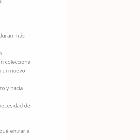
s:
rduran más
o
en colecciona
n un nuevo
to y hacia
 necesidad de
 qué entrar a