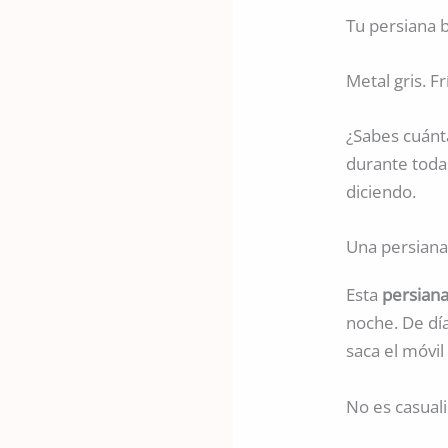
Tu persiana 
Metal gris. Frí
¿Sabes cuánta
durante todas
diciendo.
Una persiana
Esta
persiana
noche. De día
saca el móvil 
No es casual