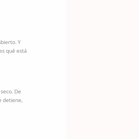
bierto. Y
 es qué está
 seco. De
e detiene,