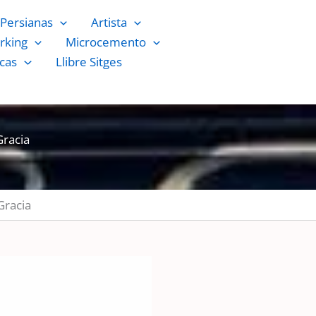
Persianas
Artista
rking
Microcemento
cas
Llibre Sitges
Gracia
Gracia