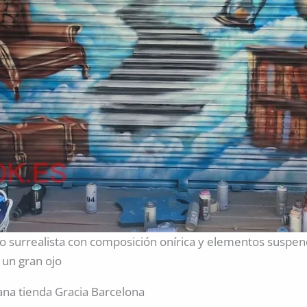
ico surrealista con composición onírica y elementos suspe
 un gran ojo
iana tienda Gracia Barcelona