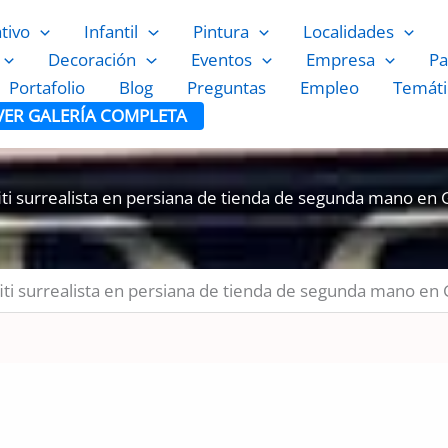
ativo
Infantil
Pintura
Localidades
Decoración
Eventos
Empresa
Pa
Portafolio
Blog
Preguntas
Empleo
Temáti
VER GALERÍA COMPLETA
iti surrealista en persiana de tienda de segunda mano en 
iti surrealista en persiana de tienda de segunda mano en 