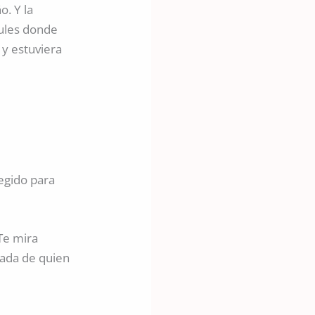
o. Y la
zules donde
 y estuviera
egido para
 Te mira
rada de quien