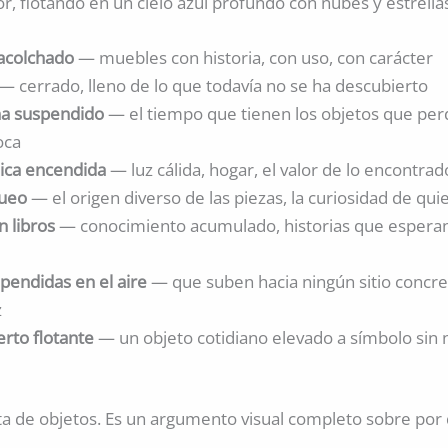
r, flotando en un cielo azul profundo con nubes y estrella
 acolchado
— muebles con historia, con uso, con carácter
— cerrado, lleno de lo que todavía no se ha descubierto
na suspendido
— el tiempo que tienen los objetos que pe
oca
ica encendida
— luz cálida, hogar, el valor de lo encontrad
queo
— el origen diverso de las piezas, la curiosidad de qui
n libros
— conocimiento acumulado, historias que espera
pendidas en el aire
— que suben hacia ningún sitio concre
z
erto flotante
— un objeto cotidiano elevado a símbolo sin
sta de objetos. Es un argumento visual completo sobre por