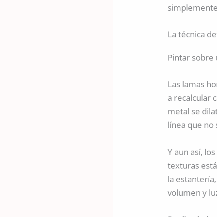
simplemente
La técnica de
Pintar sobre
Las lamas ho
a recalcular 
metal se dila
línea que no 
Y aun así, l
texturas está
la estantería
volumen y lu