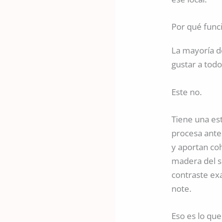
Por qué funci
La mayoría d
gustar a tod
Este no.
Tiene una es
procesa ante
y aportan co
madera del so
contraste exa
note.
Eso es lo qu