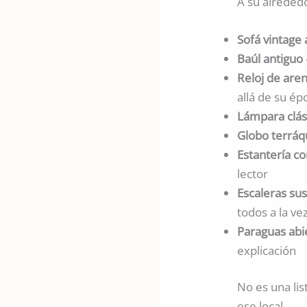
A su alrededo
Sofá vintage
Baúl antiguo
Reloj de are
allá de su ép
Lámpara clás
Globo terrá
Estantería co
lector
Escaleras sus
todos a la ve
Paraguas abi
explicación
No es una li
ese local.