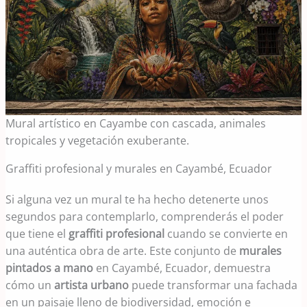
Mural artístico en Cayambe con cascada, animales
tropicales y vegetación exuberante.
Graffiti profesional y murales en Cayambé, Ecuador
Si alguna vez un mural te ha hecho detenerte unos
segundos para contemplarlo, comprenderás el poder
que tiene el
graffiti profesional
cuando se convierte en
una auténtica obra de arte. Este conjunto de
murales
pintados a mano
en Cayambé, Ecuador, demuestra
cómo un
artista urbano
puede transformar una fachada
en un paisaje lleno de biodiversidad, emoción e