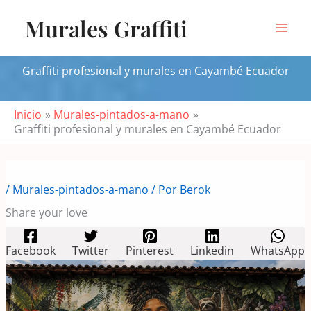
Ir
Murales Graffiti
al
contenido
Graffiti profesional y murales en Cayambé Ecuador
Inicio
Murales-pintados-a-mano
Graffiti profesional y murales en Cayambé Ecuador
/
Murales-pintados-a-mano
/ Por
Berok
Share your love
Facebook
Twitter
Pinterest
Linkedin
WhatsApp