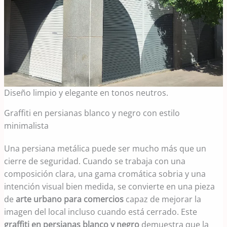
Diseño limpio y elegante en tonos neutros.
Graffiti en persianas blanco y negro con estilo
minimalista
Una persiana metálica puede ser mucho más que un
cierre de seguridad. Cuando se trabaja con una
composición clara, una gama cromática sobria y una
intención visual bien medida, se convierte en una pieza
de
arte urbano para comercios
capaz de mejorar la
imagen del local incluso cuando está cerrado. Este
graffiti en persianas blanco y negro
demuestra que la