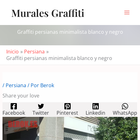
Ir
Murales Graffiti
al
contenido
Graffiti persianas minimalista blanco y negro
Inicio
Persiana
Graffiti persianas minimalista blanco y negro
/
Persiana
/ Por
Berok
Share your love
Facebook
Twitter
Pinterest
Linkedin
WhatsApp