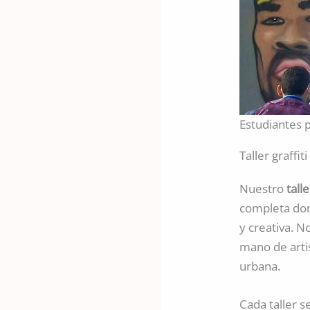
Estudiantes p
Taller graffi
Nuestro
tall
completa don
y creativa. No
mano de arti
urbana.
Cada taller s