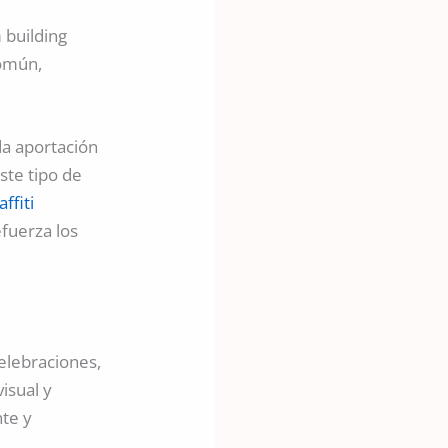
 building
común,
ada aportación
ste tipo de
affiti
fuerza los
celebraciones,
isual y
nte y