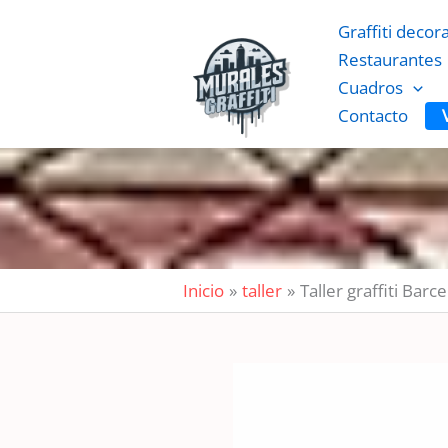
Ir
Graffiti decor
al
Restaurantes
contenido
Cuadros
Contacto
Inicio
taller
Taller graffiti Barc