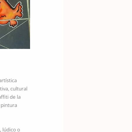
rtística
va, cultural
fiti de la
 pintura
, lúdico o