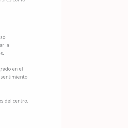
rso
ar la
s.
rado en el
 sentimiento
es del centro,