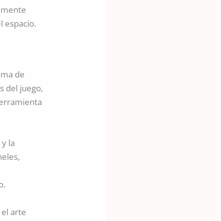
ualmente
l espacio.
oma de
s del juego,
 herramienta
 y la
neles,
o.
el arte