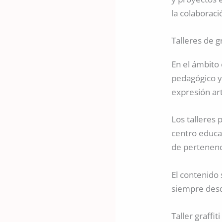
la colaboraci
Talleres de gr
En el ámbito 
pedagógico y 
expresión art
Los talleres
centro educa
de pertenenc
El contenido 
siempre desd
Taller graffi