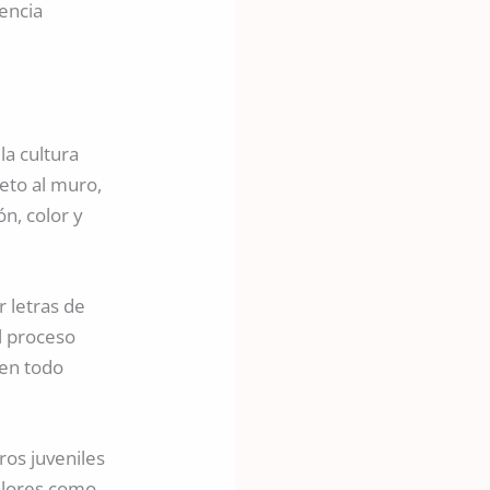
iencia
a cultura
eto al muro,
n, color y
r letras de
El proceso
 en todo
ros juveniles
valores como