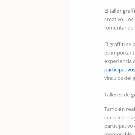
El
taller graf
creativo. Los
fomentando la
El graffiti s
es importante
experiencia 
participativ
vínculos del 
Talleres de g
También rea
cumpleaños y 
participativo
memorable.