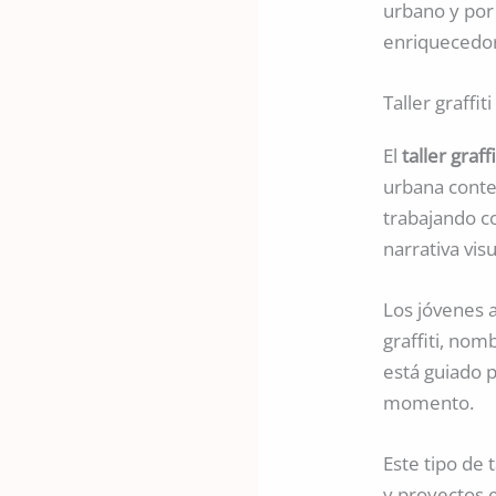
urbano y por 
enriquecedo
Taller graffi
El
taller graf
urbana conte
trabajando c
narrativa visu
Los jóvenes a
graffiti, nom
está guiado p
momento.
Este tipo de 
y proyectos e