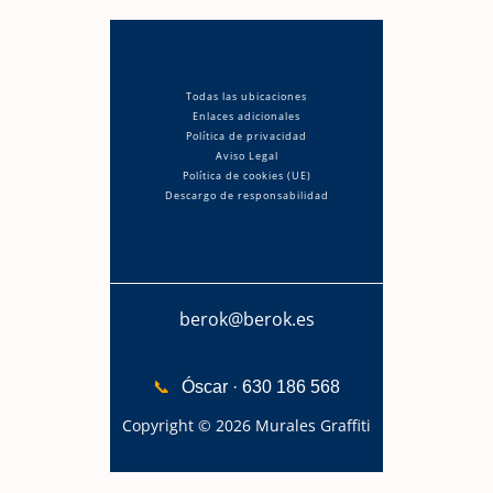
Todas las ubicaciones
Enlaces adicionales
Política de privacidad
Aviso Legal
Política de cookies (UE)
Descargo de responsabilidad
berok@berok.es
📞
Óscar · 630 186 568
Copyright © 2026 Murales Graffiti