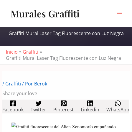
Ir
Murales Graffiti
al
contenido
Graffiti Mural Laser Tag Fluorescente con Luz Negra
Inicio
Graffiti
Graffiti Mural Laser Tag Fluorescente con Luz Negra
/
Graffiti
/ Por
Berok
Share your love
Facebook
Twitter
Pinterest
Linkedin
WhatsApp