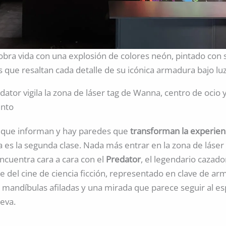
cobra vida con una explosión de colores neón, pintado con 
 que resaltan cada detalle de su icónica armadura bajo lu
edator vigila la zona de láser tag de Wanna, centro de ocio 
ento
 que informan y hay paredes que
transforman la experien
ta es la segunda clase. Nada más entrar en la zona de láser 
encuentra cara a cara con el
Predator
, el legendario cazado
e del cine de ciencia ficción, representado en clave de a
 mandíbulas afiladas y una mirada que parece seguir al es
eva.