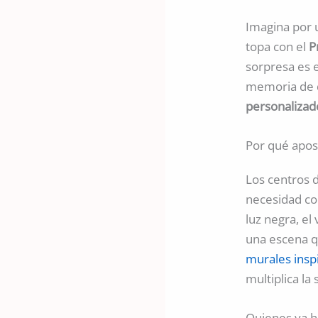
Imagina por u
topa con el
P
sorpresa es 
memoria de qu
personalizad
Por qué apost
Los centros 
necesidad c
luz negra, el
una escena q
murales insp
multiplica l
Quienes ya h