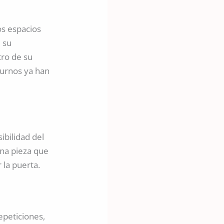
os espacios
 su
tro de su
turnos ya han
ibilidad del
una pieza que
 la puerta.
repeticiones,