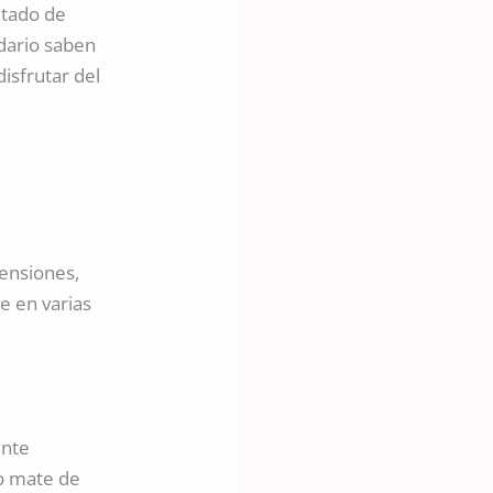
itado de
dario saben
isfrutar del
mensiones,
e en varias
ente
ro mate de