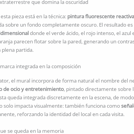
xtraterrestre que domina la oscuridad
 esta pieza está en la técnica:
pintura fluorescente reactiva 
ada sobre un fondo completamente oscuro. El resultado e
ridimensional
donde el verde ácido, el rojo intenso, el azul e
naranja parecen flotar sobre la pared, generando un contra
 plena partida.
 marca integrada en la composición
ator, el mural incorpora de forma natural el nombre del n
 de ocio y entretenimiento
, pintado directamente sobre l
tista queda integrada discretamente en la escena, de modo
o solo impacta visualmente: también funciona como
señal
ente, reforzando la identidad del local en cada visita.
que se queda en la memoria