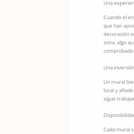
Una experien
Cuando el ent
que han apo
decoración s
zona, algo q
comprobado 
Una inversión
Un mural bie
local y añade
sigue trabaja
Disponibilid
Cada mural se