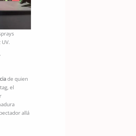
sprays
z UV.
y
cia
de quien
tag, el
r
rmadura
pectador allá