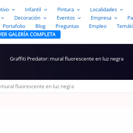
ativo
Infantil
Pintura
Localidades
Decoración
Eventos
Empresa
Pa
Portafolio
Blog
Preguntas
Empleo
Temáti
VER GALERÍA COMPLETA
Graffiti Predator: mural fluorescente en luz negra
: mural fluorescente en luz negra