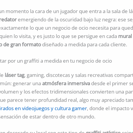
n momento la cara de un jugador que entra a la sala de lá
redator
emergiendo de la oscuridad bajo luz negra: ese s
exactamente lo que un negocio de ocio necesita para qued
ien lo visita, y es justo lo que se persigue en cada
mural
o de gran formato
diseñado a medida para cada cliente.
ar por un graffiti a medida en tu negocio de ocio
de
láser tag
, gaming, discotecas y salas recreativas compa
omún: generar una
atmósfera inmersiva
desde el primer s
 volumen y los efectos tridimensionales convierten una pa
ue parece tener profundidad real, algo muy apreciado ta
irados en videojuegos y cultura gamer
, donde el impacto v
a sensación de estar dentro de otro mundo.
an decorado su local con este tipo de
graffiti artístico
coinc