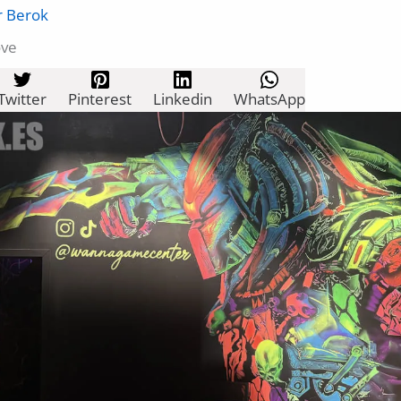
r
Berok
ove
Twitter
Pinterest
Linkedin
WhatsApp