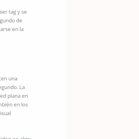
ser tag y se
egundo de
arse en la
rten una
egundo. La
red plana en
mbién en los
isual
iden en algo: