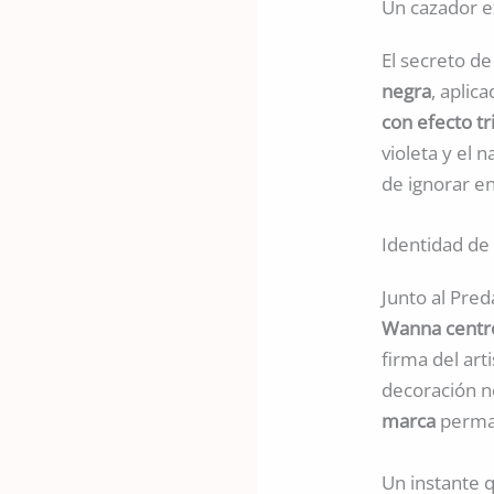
Un cazador e
El secreto de
negra
, aplic
con efecto t
violeta y el 
de ignorar en
Identidad de
Junto al Pred
Wanna centro
firma del ar
decoración n
marca
perman
Un instante 