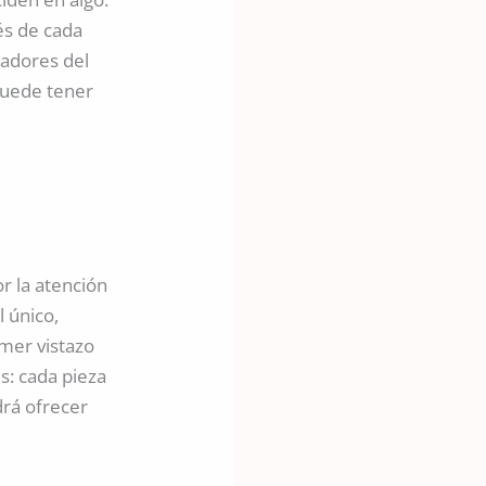
és de cada
jadores del
 puede tener
r la atención
l único,
imer vistazo
s: cada pieza
drá ofrecer