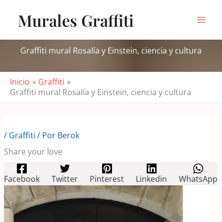
Ir
Murales Graffiti
al
contenido
Graffiti mural Rosalía y Einstein, ciencia y cultura
Inicio
Graffiti
Graffiti mural Rosalía y Einstein, ciencia y cultura
/
Graffiti
/ Por
Berok
Share your love
Facebook
Twitter
Pinterest
Linkedin
WhatsApp