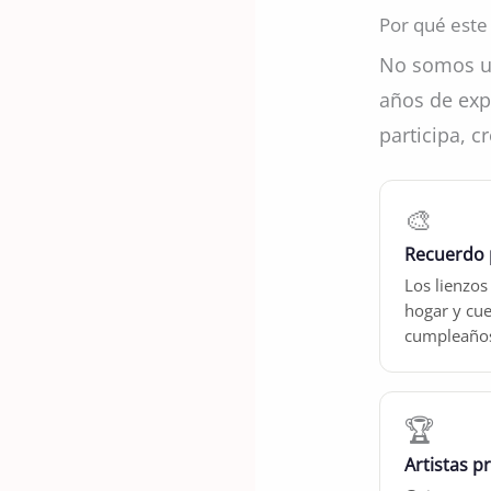
Por qué este 
No somos un
años de exp
participa, c
🎨
Recuerdo 
Los lienzos
hogar y cue
cumpleaños
🏆
Artistas p