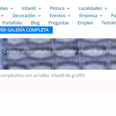
ativo
Infantil
Pintura
Localidades
Decoración
Eventos
Empresa
Pa
Portafolio
Blog
Preguntas
Empleo
Temáti
VER GALERÍA COMPLETA
Celebra un cumpleaños con un taller infantil de graffiti
umpleaños con un taller infantil de graffiti