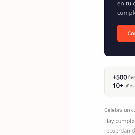
en tu 
cumpl
Con
+500
fies
10+
años 
Celebra un cu
Hay cumplea
recuerdan d