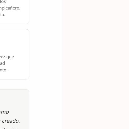
los
mpleañero,
ta.
vez que
dad
nto.
ismo
n creado.