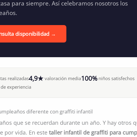
casa para siempre. Así celebramos nosotros los
eaños.
sulta disponibilidad →
4,9★
100%
tas realizadas
valoración media
niños satisfechos
de experiencia
mpleaños diferente con graffiti infantil
ños que se recuerdan durante un año. Y hay otros q
e por vida. En este
taller infantil de graffiti para cu