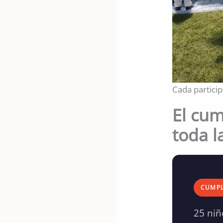
Cada partici
El cum
toda l
CUMPL
25 niñ