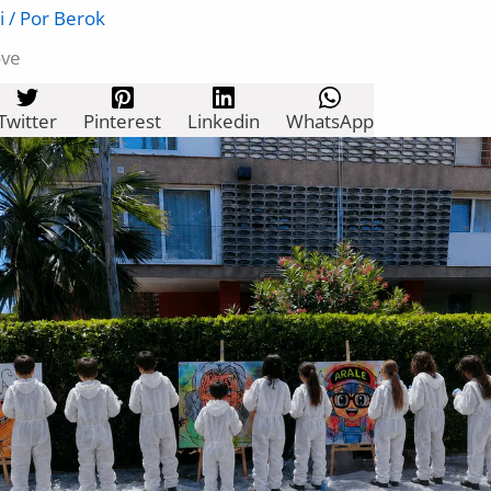
i
/ Por
Berok
ove
Twitter
Pinterest
Linkedin
WhatsApp