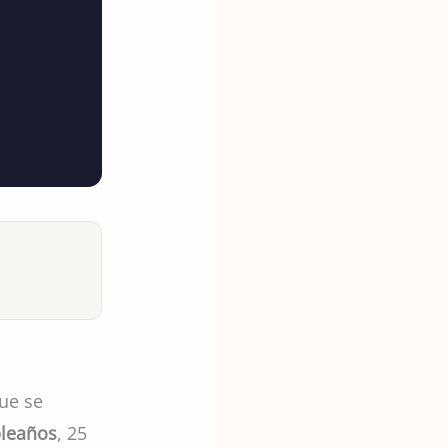
ue se
mpleaños
, 25