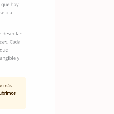
s que hoy
se día
e desinflan,
cen
. Cada
 que
angible y
ue más
cubrimos