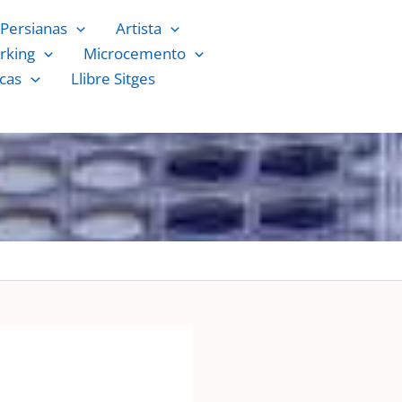
Persianas
Artista
rking
Microcemento
cas
Llibre Sitges