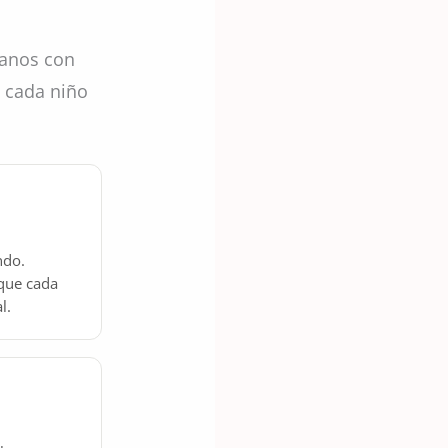
banos con
 cada niño
ndo.
que cada
l.