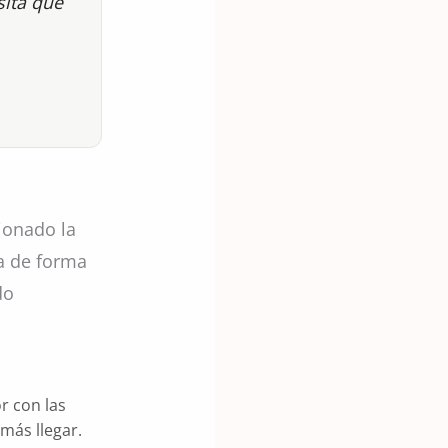
sita que
ionado la
ya de forma
do
r con las
más llegar.