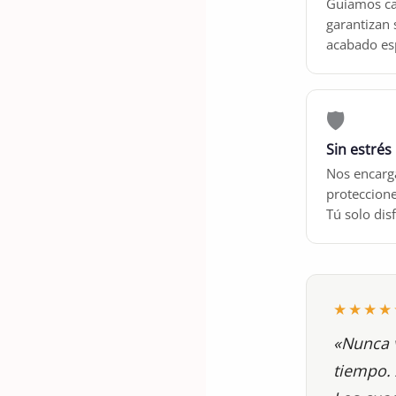
Guiamos ca
garantizan 
acabado es
🛡️
Sin estrés
Nos encarg
proteccione
Tú solo disf
★★★★
«Nunca 
tiempo. 