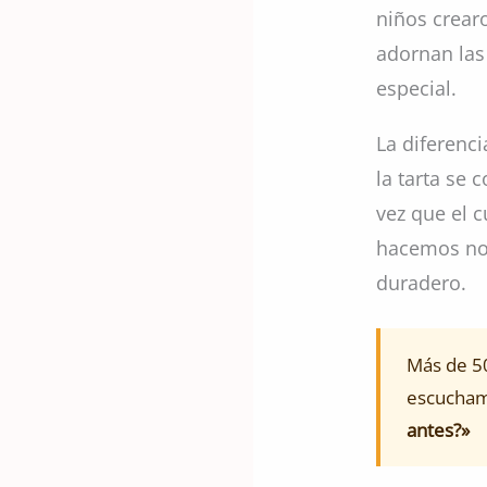
niños crear
adornan las
especial.
La diferenci
la tarta se
vez que el 
hacemos nos
duradero.
Más de 50
escucham
antes?»