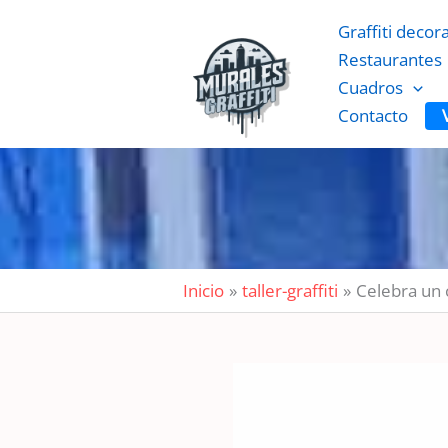
Ir
Graffiti decor
al
Restaurantes
contenido
Cuadros
Contacto
Inicio
taller-graffiti
Celebra un c