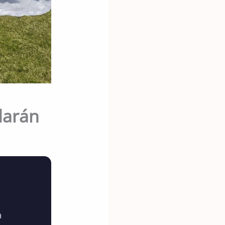
darán
a