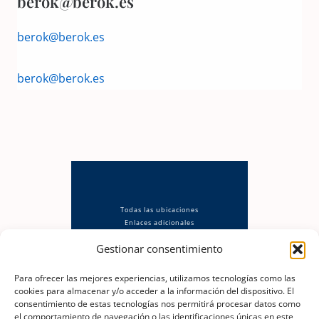
berok@berok.es
berok@berok.es
berok@berok.es
Todas las ubicaciones
Enlaces adicionales
Política de privacidad
Gestionar consentimiento
Aviso Legal
Política de cookies (UE)
Descargo de responsabilidad
Para ofrecer las mejores experiencias, utilizamos tecnologías como las
cookies para almacenar y/o acceder a la información del dispositivo. El
consentimiento de estas tecnologías nos permitirá procesar datos como
el comportamiento de navegación o las identificaciones únicas en este