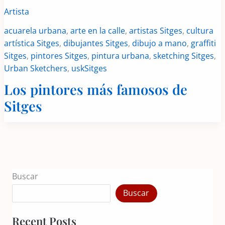
más
Artista
famosos
de
Sitges
acuarela urbana
,
arte en la calle
,
artistas Sitges
,
cultura
artística Sitges
,
dibujantes Sitges
,
dibujo a mano
,
graffiti
Sitges
,
pintores Sitges
,
pintura urbana
,
sketching Sitges
,
Urban Sketchers
,
uskSitges
Los pintores más famosos de
Sitges
Buscar
Buscar
Recent Posts