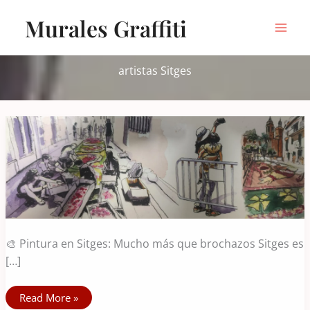
Ir
Murales Graffiti
al
contenido
artistas Sitges
🎨 Pintura en Sitges: Mucho más que brochazos Sitges es
[…]
Los
Read More »
pintores