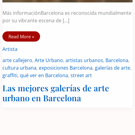
Más informaciónBarcelona es reconocida mundialmente
por su vibrante escena de […]
Las
Read More »
mejores
galerías
Artista
de
arte
urbano
arte callejero
,
Arte Urbano
,
artistas urbanos
,
Barcelona
,
en
Barcelona
cultura urbana
,
exposiciones Barcelona
,
galerías de arte
,
graffiti
,
qué ver en Barcelona
,
street art
Las mejores galerías de arte
urbano en Barcelona