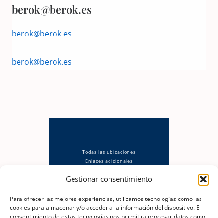
berok@berok.es
berok@berok.es
berok@berok.es
Todas las ubicaciones
Enlaces adicionales
Política de privacidad
Gestionar consentimiento
Aviso Legal
Política de cookies (UE)
Descargo de responsabilidad
Para ofrecer las mejores experiencias, utilizamos tecnologías como las
cookies para almacenar y/o acceder a la información del dispositivo. El
consentimiento de estas tecnologías nos permitirá procesar datos como