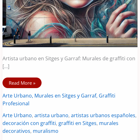
Artista urbano en Sitges y Garraf: Murales de graffiti con
[…]
Artista
Read More »
Sitges
Arte Urbano, Murales en Sitges y Garraf, Graffiti
Profesional
Arte Urbano
,
artista urbano
,
artistas urbanos españoles
,
decoración con graffiti
,
graffiti en Sitges
,
murales
decorativos
,
muralismo