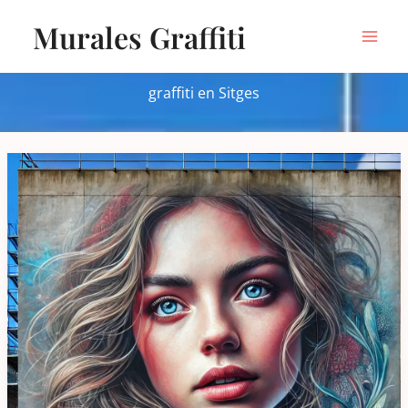
Ir
Murales Graffiti
al
contenido
graffiti en Sitges