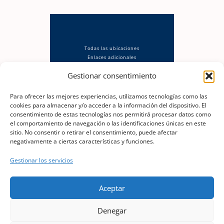
Todas las ubicaciones
Enlaces adicionales
Política de privacidad
Gestionar consentimiento
Aviso Legal
Política de cookies (UE)
Descargo de responsabilidad
Para ofrecer las mejores experiencias, utilizamos tecnologías como las
cookies para almacenar y/o acceder a la información del dispositivo. El
consentimiento de estas tecnologías nos permitirá procesar datos como
el comportamiento de navegación o las identificaciones únicas en este
sitio. No consentir o retirar el consentimiento, puede afectar
negativamente a ciertas características y funciones.
berok@berok.es
Gestionar los servicios
📞
Óscar · 630 186 568
Aceptar
Copyright © 2026 Murales Graffiti
Denegar