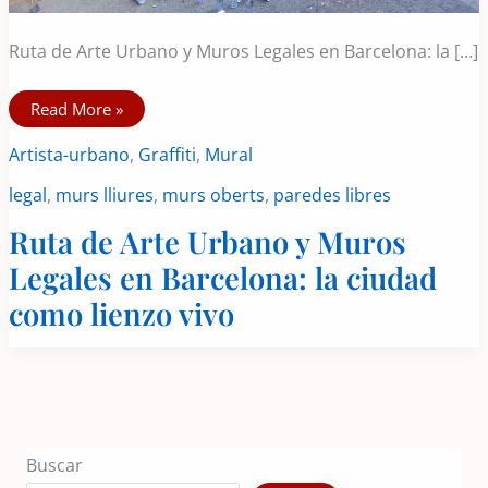
Ruta de Arte Urbano y Muros Legales en Barcelona: la […]
Ruta
Read More »
de
Arte
Artista-urbano
,
Graffiti
,
Mural
Urbano
y
Muros
legal
,
murs lliures
,
murs oberts
,
paredes libres
Legales
en
Barcelona:
Ruta de Arte Urbano y Muros
la
ciudad
Legales en Barcelona: la ciudad
como
lienzo
como lienzo vivo
vivo
Buscar