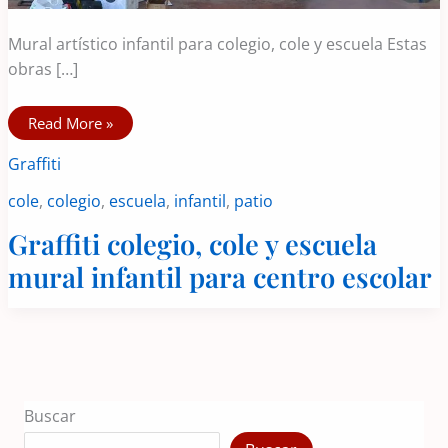
Mural artístico infantil para colegio, cole y escuela Estas
obras […]
Graffiti
Read More »
colegio,
cole
Graffiti
y
escuela
mural
cole
,
colegio
,
escuela
,
infantil
,
patio
infantil
para
centro
Graffiti colegio, cole y escuela
escolar
mural infantil para centro escolar
Buscar