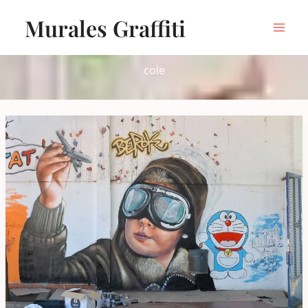
Ir
Murales Graffiti
al
contenido
cole