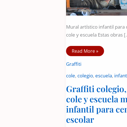
Mural artístico infantil para 
cole y escuela Estas obras [
Graffiti
Read More »
colegio,
cole
Graffiti
y
escuela
mural
cole
,
colegio
,
escuela
,
infant
infantil
para
Graffiti colegio,
centro
escolar
cole y escuela 
infantil para ce
escolar