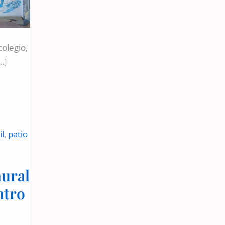
colegio,
…]
il
,
patio
mural
ntro