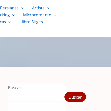
Persianas
Artista
rking
Microcemento
cas
Llibre Sitges
Buscar
Buscar