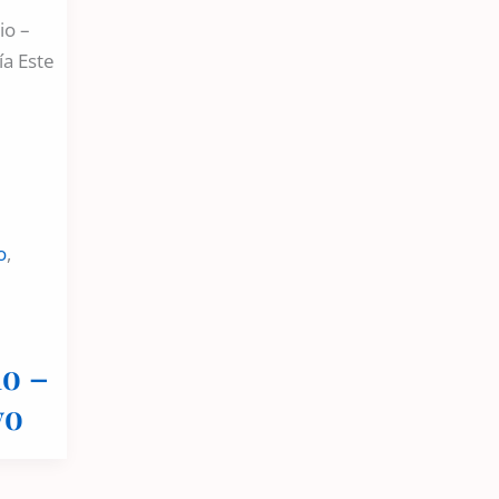
io –
ía Este
o
,
io –
vo