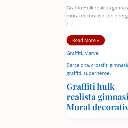
Graffiti Hulk realista gimnas
mural decorativo con energ
[…]
Graffiti
Read More »
hulk
realista
Graffiti
,
Marvel
gimnasio
–
Mural
Barcelona
,
crossfit
,
gimnasi
decorativo
graffiti
,
superhéroe
Graffiti hulk
realista gimnas
Mural decorati